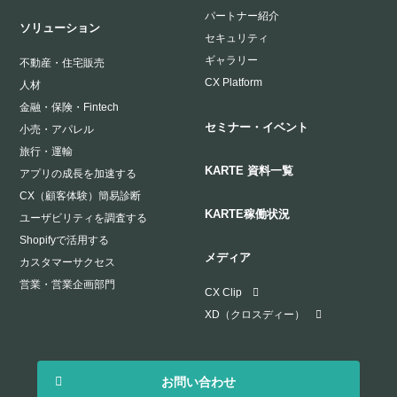
パートナー紹介
ソリューション
セキュリティ
ギャラリー
不動産・住宅販売
CX Platform
人材
金融・保険・Fintech
セミナー・イベント
小売・アパレル
旅行・運輸
KARTE 資料一覧
アプリの成長を加速する
CX（顧客体験）簡易診断
KARTE稼働状況
ユーザビリティを調査する
Shopifyで活用する
メディア
カスタマーサクセス
営業・営業企画部門
CX Clip
XD（クロスディー）
お問い合わせ