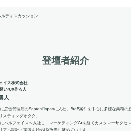
ネルディスカッション
登壇者紹介
ェイス株式会社
習い/UX作る人
 勇人
6年に広告代理店のSepteniJapanに入社。BtoB案件を中心に多様な業
リスティングオタク。
0年にベルフェイスへ入社し、マーケティングGrを経てカスタマーサクセスGr
リアル設計・実装を始めUX改善に努めています。