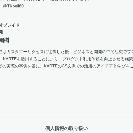
r：@TKbell80
社プレイド
発
 鋼樹
IDではカスタマーサクセスに従事した後、ビジネスと開発の中間組織でプロダク
。KARTEを活用することにより、プロダクト利用体験を向上させる施
IDでの実際の事例を基に、KARTEのCS文脈での活用のアイデアと学びを
個人情報の取り扱い