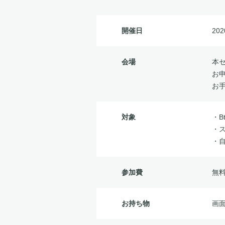
開催日
202
会場
本
お
お
対象
・B
・
・
参加費
無
お持ち物
画