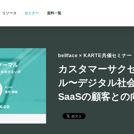
リソース
セミナー
資料一覧
に求められるBtoB SaaSの顧客との向き合い方〜
企業・業界
よくあるご質問
目的別
for Communication
アプリの成長を加速する
KARTE Action
インタビュー
トレーニング・サポート
化
オンサイトでのリッチなア
クション
CX（顧客体験）簡易診断
事例
パートナー紹介
bellface × KARTE共催セミナー
KARTE Talk
ユーザビリティを調査する
セキュリティ
析
チャットでの双方向コミュ
ニケーション
カスタマーサク
Shopifyで活用する
ギャラリー
KARTE Message
データ活用を促進する
CX Platform
ル〜デジタル社会
マルチチャネルでの単方向
メッセージ
理
部門別
SaaSの顧客と
カスタマーサクセス
営業・営業企画部門