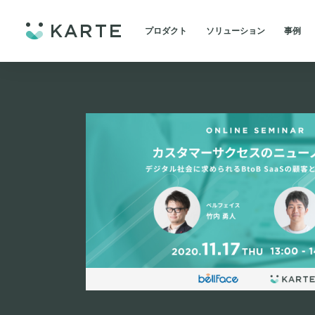
プロダクト
ソリューション
事例
トップ
/
イベント・セミナー
/
カスタマーサクセスのニューノーマル〜デジタル社会
for Data
業界別
導入
不動産・住宅販売
KARTE Insight
導入
顧客の行動を可視
人材
施策
KARTE Datahub
金融・保険・Fintech
データの統合・可視化・分
小売・アパレル
for Site Management
旅行・運輸
KARTE Blocks
サイトをBlockで管