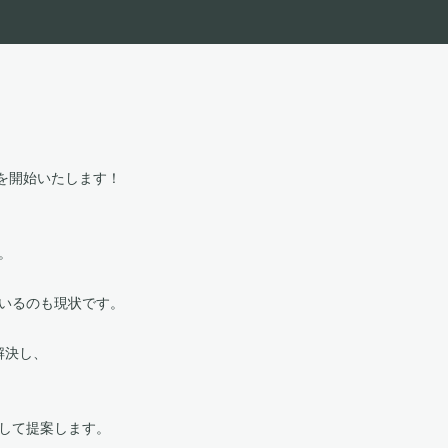
供を開始いたします！
。
いるのも現状です。
解決し、
）」として提案します。