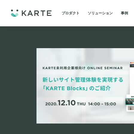
プロダクト
ソリューション
事例
トップ
/
イベント・セミナー
/
新しいサイト管理体験を実現する「KARTE Bloc
for Data
業界別
導入
不動産・住宅販売
KARTE Insight
導入
顧客の行動を可視
人材
施策
KARTE Datahub
金融・保険・Fintech
データの統合・可視化・分
小売・アパレル
for Site Management
旅行・運輸
KARTE Blocks
サイトをBlockで管