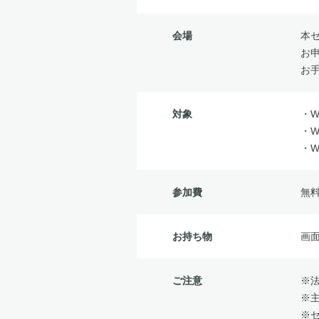
会場
本
お
お
対象
・
・
・
参加費
無
お持ち物
画
ご注意
※
※
※