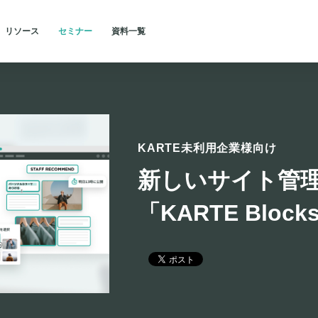
リソース
セミナー
資料一覧
ks」のご紹介
企業・業界
よくあるご質問
目的別
for Communication
アプリの成長を加速する
KARTE Action
インタビュー
トレーニング・サポート
化
オンサイトでのリッチなア
クション
CX（顧客体験）簡易診断
事例
パートナー紹介
KARTE Talk
ユーザビリティを調査する
セキュリティ
析
チャットでの双方向コミュ
KARTE未利用企業様向け
ニケーション
Shopifyで活用する
ギャラリー
新しいサイト管
KARTE Message
データ活用を促進する
CX Platform
マルチチャネルでの単方向
メッセージ
「KARTE Blo
理
部門別
カスタマーサクセス
営業・営業企画部門